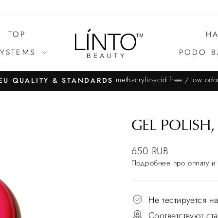
TOP
HA
SYSTEMS
PODO B
methacrylic-acid free / low odo
EU QUALITY & STANDARDS
GEL POLISH,
650 RUB
Подробнее
про оплату и 
Не тестируется н
Соответствуют с