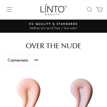
EU QUALITY & STANDARDS
methacrylic-acid free / low odor
OVER THE NUDE