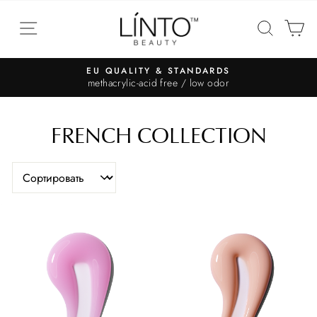
EU QUALITY & STANDARDS
methacrylic-acid free / low odor
FRENCH COLLECTION