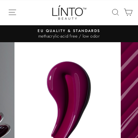
EU QUALITY & STANDARDS
methacrylic-acid free / low odor