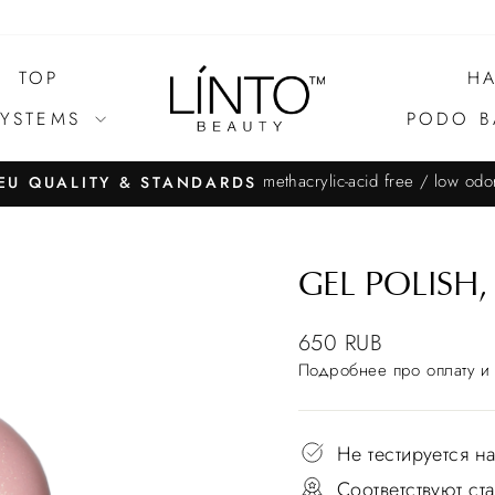
TOP
HA
SYSTEMS
PODO B
methacrylic-acid free / low odo
EU QUALITY & STANDARDS
GEL POLISH,
NEW
650 RUB
Подробнее
про оплату и 
Не тестируется н
Соответствуют с