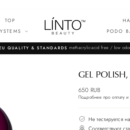
TOP
HA
SYSTEMS
PODO B
methacrylic-acid free / low odo
EU QUALITY & STANDARDS
GEL POLISH,
650 RUB
Подробнее
про оплату и 
Не тестируется н
Соответствуют с