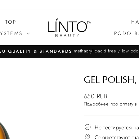
TOP
HA
SYSTEMS
PODO B
methacrylic-acid free / low odo
EU QUALITY & STANDARDS
GEL POLISH,
650 RUB
Подробнее
про оплату и 
Не тестируется н
Соответствуют с