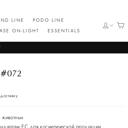
ND LINE
PODO LINE
ASE ON-LIGHT
ESSENTIALS
r
 #072
доставку.
а животных
тандартам ЕС для косметической продукции.